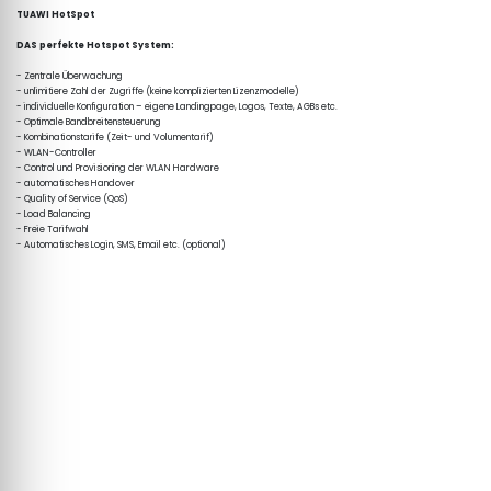
TUAWI HotSpot
DAS perfekte Hotspot System:
- Zentrale Überwachung

- unlimitiere Zahl der Zugriffe (keine komplizierten Lizenzmodelle)

- individuelle Konfiguration – eigene Landingpage, Logos, Texte, AGBs etc.

- Optimale Bandbreitensteuerung

- Kombinationstarife (Zeit- und Volumentarif)

- WLAN-Controller

- Control und Provisioning der WLAN Hardware

- automatisches Handover

- Quality of Service (QoS)

- Load Balancing

- Freie Tarifwahl

- Automatisches Login, SMS, Email etc. (optional)
