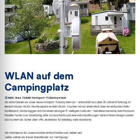
WLAN auf dem
Campingplatz
 NEU: Das TUAWI Hotspot-Ticketsystem
Ab sofort bieten wir unser neues Hotspot-Ticketsystem an – entwickelt aus über 20 Jahren Erfahrung im 
Bereich Gäste-WLAN. Ihre Rezeption erstellt WLAN-Voucher mit nur einem Klick über ein einfaches Web-
Dashboard. Gäste loggen sich mit einem einzigen 5-stelligen Code ein – kein Benutzername, kein Passwort. 
Flexible Tarife, Live-Monitoring aller Access Points und eine individuelle Login-Seite in Ihrem Design runden 
→ Mehr erfahren auf der Startseite
Wir möchten es für unsere Kunden einfach halten und stehen seit 

vielen Jahren als treuer Dienstleister zur Verfügung!
