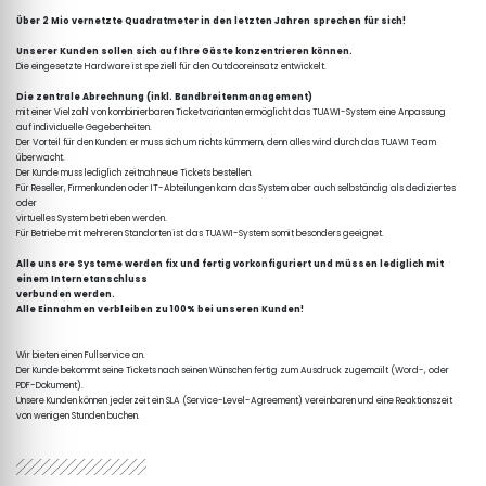
Über 2 Mio vernetzte Quadratmeter in den letzten Jahren sprechen für sich!
Unserer Kunden sollen sich auf Ihre Gäste konzentrieren können.
Die eingesetzte Hardware ist speziell für den Outdooreinsatz entwickelt.

Die zentrale Abrechnung (inkl. Bandbreitenmanagement)
mit einer Vielzahl von kombinierbaren Ticketvarianten ermöglicht das TUAWI-System eine Anpassung 

auf individuelle Gegebenheiten. 

Der Vorteil für den Kunden: er muss sich um nichts kümmern, denn alles wird durch das TUAWI Team 
überwacht. 

Der Kunde muss lediglich zeitnah neue Tickets bestellen.

Für Reseller, Firmenkunden oder IT-Abteilungen kann das System aber auch selbständig als dediziertes 
oder 

virtuelles System betrieben werden. 

Für Betriebe mit mehreren Standorten ist das TUAWI-System somit besonders geeignet.

Alle unsere Systeme werden fix und fertig vorkonfiguriert und müssen lediglich mit 
einem Internetanschluss 

verbunden werden.
Wir bieten einen Fullservice an. 

Der Kunde bekommt seine Tickets nach seinen Wünschen fertig zum Ausdruck zugemailt (Word-, oder 
PDF-Dokument).

Unsere Kunden können jederzeit ein SLA (Service-Level-Agreement) vereinbaren und eine Reaktionszeit 

von wenigen Stunden buchen.
