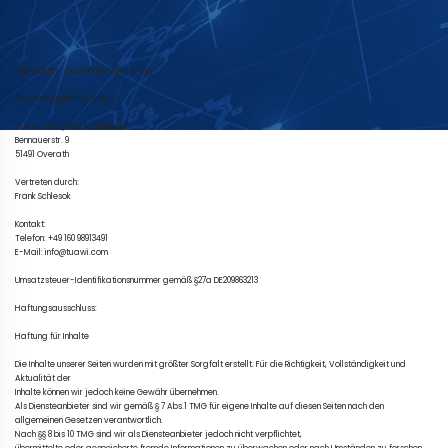
Impressum - Datenschutzerklärung

Angaben gemäß § 5 TMG 

TUAWI.com / Frank Schlesok 

Bennauerstr. 9 

51491 Overath

Vertreten durch:

Frank Schlesok

Kontakt:

Telefon: +49 160 98913491

E-Mail: info@tuawi.com

Umsatzsteuer-Identifikationsnummer gemäß §27a DE209863213

Haftungsausschluss:

Haftung für Inhalte

Die Inhalte unserer Seiten wurden mit größter Sorgfalt erstellt. Für die Richtigkeit, Vollständigkeit und 
Aktualität der 

Inhalte können wir jedoch keine Gewähr übernehmen. 

Als Diensteanbieter sind wir gemäß § 7 Abs.1 TMG für eigene Inhalte auf diesen Seiten nach den 
allgemeinen Gesetzen verantwortlich. 

Nach §§ 8 bis 10 TMG sind wir als Diensteanbieter jedoch nicht verpflichtet, 
