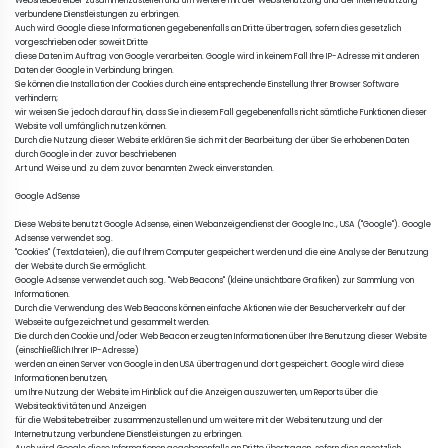
Websitebetreiber zusammenzustellen und um weitere mit der Websitenutzung und der Internetnutzung 
verbundene Dienstleistungen zu erbringen. 

Auch wird Google diese Informationen gegebenenfalls an Dritte übertragen, sofern dies gesetzlich 
vorgeschrieben oder soweit Dritte 

diese Daten im Auftrag von Google verarbeiten. Google wird in keinem Fall Ihre IP-Adresse mit anderen 
Daten der Google in Verbindung bringen. 

Sie können die Installation der Cookies durch eine entsprechende Einstellung Ihrer Browser Software 
verhindern; 

wir weisen Sie jedoch darauf hin, dass Sie in diesem Fall gegebenenfalls nicht sämtliche Funktionen dieser 
Website voll umfänglich nutzen können. 

Durch die Nutzung dieser Website erklären Sie sich mit der Bearbeitung der über Sie erhobenen Daten 
durch Google in der zuvor beschriebenen 

Art und Weise und zu dem zuvor benannten Zweck einverstanden.

Google AdSense

Diese Website benutzt Google Adsense, einen Webanzeigendienst der Google Inc., USA (''Google''). Google 
Adsense verwendet sog. 

''Cookies'' (Textdateien), die auf Ihrem Computer gespeichert werden und die eine Analyse der Benutzung 
der Website durch Sie ermöglicht. 

Google Adsense verwendet auch sog. ''Web Beacons'' (kleine unsichtbare Grafiken) zur Sammlung von 
Informationen. 

Durch die Verwendung des Web Beacons können einfache Aktionen wie der Besucherverkehr auf der 
Webseite aufgezeichnet und gesammelt werden. 

Die durch den Cookie und/oder Web Beacon erzeugten Informationen über Ihre Benutzung dieser Website 
(einschließlich Ihrer IP-Adresse) 

werden an einen Server von Google in den USA übertragen und dort gespeichert. Google wird diese 
Informationen benutzen, 

um Ihre Nutzung der Website im Hinblick auf die Anzeigen auszuwerten, um Reports über die 
Websiteaktivitäten und Anzeigen 

für die Websitebetreiber zusammenzustellen und um weitere mit der Websitenutzung und der 
Internetnutzung verbundene Dienstleistungen zu erbringen. 
