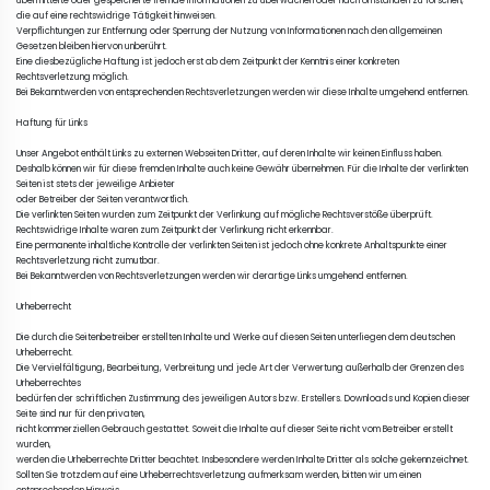
übermittelte oder gespeicherte fremde Informationen zu überwachen oder nach Umständen zu forschen, 

die auf eine rechtswidrige Tätigkeit hinweisen. 

Verpflichtungen zur Entfernung oder Sperrung der Nutzung von Informationen nach den allgemeinen 
Gesetzen bleiben hiervon unberührt. 

Eine diesbezügliche Haftung ist jedoch erst ab dem Zeitpunkt der Kenntnis einer konkreten 
Rechtsverletzung möglich. 

Bei Bekanntwerden von entsprechenden Rechtsverletzungen werden wir diese Inhalte umgehend entfernen.

Haftung für Links

Unser Angebot enthält Links zu externen Webseiten Dritter, auf deren Inhalte wir keinen Einfluss haben. 

Deshalb können wir für diese fremden Inhalte auch keine Gewähr übernehmen. Für die Inhalte der verlinkten 
Seiten ist stets der jeweilige Anbieter 

oder Betreiber der Seiten verantwortlich. 

Die verlinkten Seiten wurden zum Zeitpunkt der Verlinkung auf mögliche Rechtsverstöße überprüft. 

Rechtswidrige Inhalte waren zum Zeitpunkt der Verlinkung nicht erkennbar. 

Eine permanente inhaltliche Kontrolle der verlinkten Seiten ist jedoch ohne konkrete Anhaltspunkte einer 
Rechtsverletzung nicht zumutbar. 

Bei Bekanntwerden von Rechtsverletzungen werden wir derartige Links umgehend entfernen.

Urheberrecht

Die durch die Seitenbetreiber erstellten Inhalte und Werke auf diesen Seiten unterliegen dem deutschen 
Urheberrecht. 

Die Vervielfältigung, Bearbeitung, Verbreitung und jede Art der Verwertung außerhalb der Grenzen des 
Urheberrechtes 

bedürfen der schriftlichen Zustimmung des jeweiligen Autors bzw. Erstellers. Downloads und Kopien dieser 
Seite sind nur für den privaten, 

nicht kommerziellen Gebrauch gestattet. Soweit die Inhalte auf dieser Seite nicht vom Betreiber erstellt 
wurden, 

werden die Urheberrechte Dritter beachtet. Insbesondere werden Inhalte Dritter als solche gekennzeichnet. 

Sollten Sie trotzdem auf eine Urheberrechtsverletzung aufmerksam werden, bitten wir um einen 