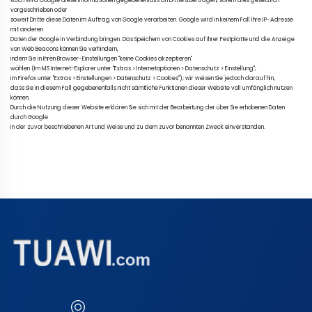
Auch wird Google diese Informationen gegebenenfalls an Dritte übertragen, sofern dies gesetzlich 
vorgeschrieben oder 

soweit Dritte diese Daten im Auftrag von Google verarbeiten. Google wird in keinem Fall Ihre IP-Adresse 
mit anderen 

Daten der Google in Verbindung bringen. Das Speichern von Cookies auf Ihrer Festplatte und die Anzeige 
von Web Beacons können Sie verhindern, 

indem Sie in Ihren Browser-Einstellungen ''keine Cookies akzeptieren'' 

wählen (Im MS Internet-Explorer unter ''Extras > Internetoptionen > Datenschutz > Einstellung''; 

im Firefox unter ''Extras > Einstellungen > Datenschutz > Cookies''); wir weisen Sie jedoch darauf hin, 

dass Sie in diesem Fall gegebenenfalls nicht sämtliche Funktionen dieser Website voll umfänglich nutzen 
können. 

Durch die Nutzung dieser Website erklären Sie sich mit der Bearbeitung der über Sie erhobenen Daten 
durch Google 

in der zuvor beschriebenen Art und Weise und zu dem zuvor benannten Zweck einverstanden.