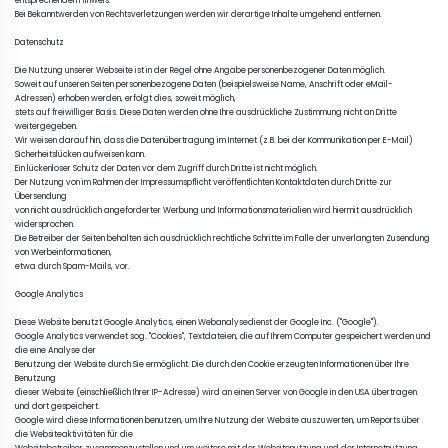
entsprechenden Hinweis. 

Bei Bekanntwerden von Rechtsverletzungen werden wir derartige Inhalte umgehend entfernen.

Datenschutz

Die Nutzung unserer Webseite ist in der Regel ohne Angabe personenbezogener Daten möglich. 

Soweit auf unseren Seiten personenbezogene Daten (beispielsweise Name, Anschrift oder eMail-
Adressen) erhoben werden, erfolgt dies, soweit möglich, 

stets auf freiwilliger Basis. Diese Daten werden ohne Ihre ausdrückliche Zustimmung nicht an Dritte 
weitergegeben.

Wir weisen darauf hin, dass die Datenübertragung im Internet (z.B. bei der Kommunikation per E-Mail) 
Sicherheitslücken aufweisen kann. 

Ein lückenloser Schutz der Daten vor dem Zugriff durch Dritte ist nicht möglich.

Der Nutzung von im Rahmen der Impressumspflicht veröffentlichten Kontaktdaten durch Dritte zur 
Übersendung 

von nicht ausdrücklich angeforderter Werbung und Informationsmaterialien wird hiermit ausdrücklich 
widersprochen. 

Die Betreiber der Seiten behalten sich ausdrücklich rechtliche Schritte im Falle der unverlangten Zusendung 
von Werbeinformationen, 

etwa durch Spam-Mails, vor.

Google Analytics

Diese Website benutzt Google Analytics, einen Webanalysedienst der Google Inc. (''Google''). 

Google Analytics verwendet sog. ''Cookies'', Textdateien, die auf Ihrem Computer gespeichert werden und 
die eine Analyse der 

Benutzung der Website durch Sie ermöglicht. Die durch den Cookie erzeugten Informationen über Ihre 
Benutzung 

dieser Website (einschließlich Ihrer IP-Adresse) wird an einen Server von Google in den USA übertragen 
und dort gespeichert. 

Google wird diese Informationen benutzen, um Ihre Nutzung der Website auszuwerten, um Reports über 
die Websiteaktivitäten für die 
